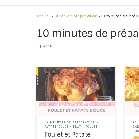
Accueil
»
Durée de préparation
»
10 minutes de prép
10 minutes de prépa
5 posts
#chicken #poulet #sweetpotato
#patatedouce #frenchrecipe Pas
How 
besoin de se compliquer la vie pour
Comm
cuisiner un poulet. Régalez-vous !
?
Cooking chicken doesn't have to be
complicated. Enjoy!
10 MINUTES DE PRÉPARATION
10
PATATE DOUCE
PLAT
POULET
CA
PO
Poulet et Patate