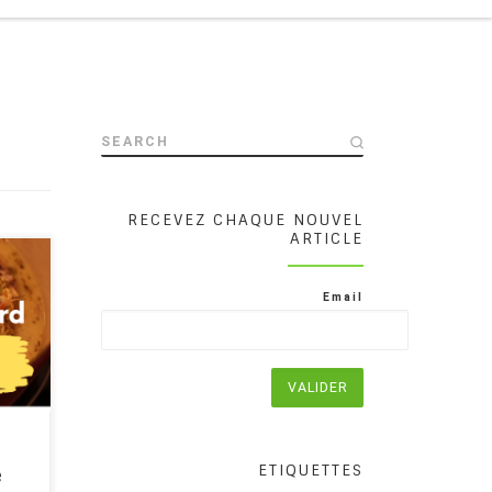
SEARCH
RECEVEZ CHAQUE NOUVEL
ARTICLE
reuse
plus,
Email
 du
nir
nt
 pour
ETIQUETTES
e