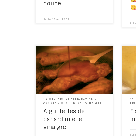
douce
Publié
13 avril 2021
Publ
Comment cuisiner les aiguillettes de
canard ? Voici un plat simple et
Ah le
savoureux, que vous ferez en
forme
quelques minutes, avec simplement
la pâ
du miel, du vinaigre, du sel, du poivre,
et des aiguillettes, bien sûr !
10 MINUTES DE PRÉPARATION
10
CANARD
MIEL
PLAT
VINAIGRE
DE
Aiguillettes de
Fl
canard miel et
mi
vinaigre
Publ