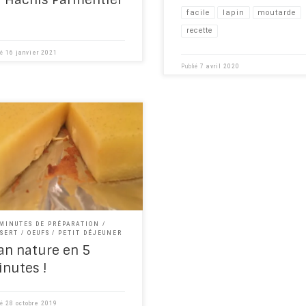
facile
lapin
moutarde
recette
ié
16 janvier 2021
Publié
7 avril 2020
 bon flanc ! Sous diverses
s, le flanc est un classique de
tisserie.
 MINUTES DE PRÉPARATION
SSERT
OEUFS
PETIT DÉJEUNER
an nature en 5
nutes !
ié
28 octobre 2019