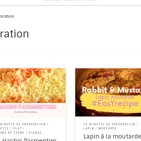
aration
ration
Le lapin est une viande peu oné
et délicieuse si bien cuisinée. De 
to cook sheperd's pie ?
mariée à la moutarde, la viande
ent faire un hachis parmentier
lapin est rehaussée, et peut deve
un mets exquis. Certains pourro
également ajouter du vin blanc,
rendre la […]
 MINUTES DE PRÉPARATION
10 MINUTES DE PRÉPARATION
ROTTE
PLAT
LAPIN
MOUTARDE
MME DE TERRE
VIANDE
Lapin à la moutard
Hachis Parmentier