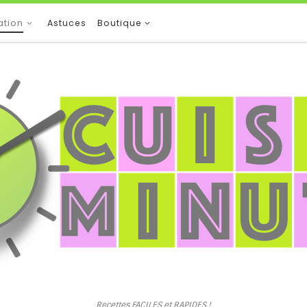
ation
Astuces
Boutique
Recettes FACILES et RAPIDES !