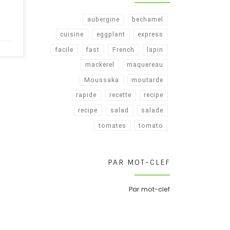
aubergine
bechamel
cuisine
eggplant
express
facile
fast
French
lapin
mackerel
maquereau
Moussaka
moutarde
rapide
recette
recipe
recipe​
salad
salade
tomates
tomato
PAR MOT-CLEF
Par mot-clef