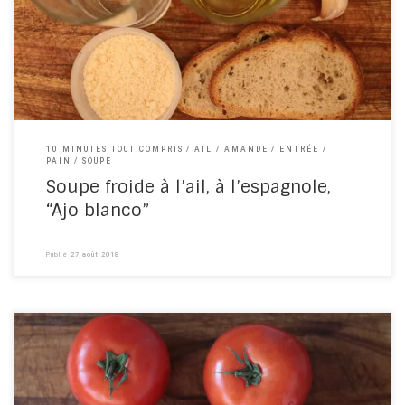
classique de la cuisine espagnole. Le mélange d’ail, d’amande et
d’huile d’olive, exprime l’essence même […]
10 MINUTES TOUT COMPRIS
AIL
AMANDE
ENTRÉE
PAIN
SOUPE
Soupe froide à l’ail, à l’espagnole,
“Ajo blanco”
Publié
27 août 2018