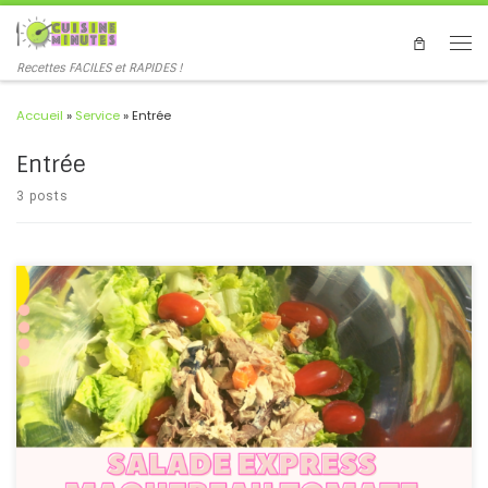
Recettes FACILES et RAPIDES !
Accueil
»
Service
»
Entrée
Entrée
3 posts
#salade #maquereau #tomates #rapide #express #salad
#mackerel #tomato #fast #French #recipe Une salade rapide et
pleine de protéines de poisson maquereau, prête en quelques
minutes, lorsque vous êtes pressés mais que vous voulez mangez
équilibré ! A quick and protein-packed mackerel fish salad, ready
in minutes, when you're in a hurry but want to eat a balanced diet!