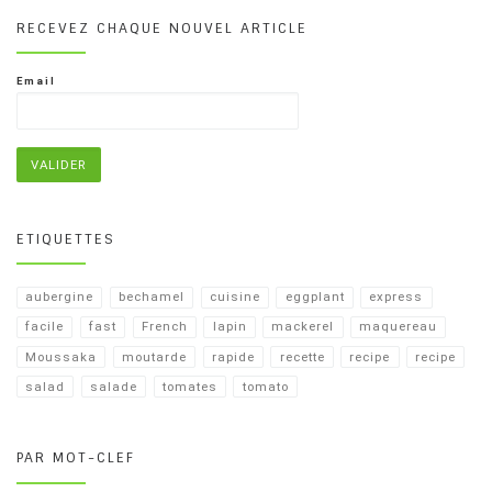
RECEVEZ CHAQUE NOUVEL ARTICLE
Email
ETIQUETTES
aubergine
bechamel
cuisine
eggplant
express
facile
fast
French
lapin
mackerel
maquereau
Moussaka
moutarde
rapide
recette
recipe
recipe​
salad
salade
tomates
tomato
PAR MOT-CLEF