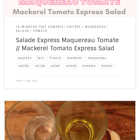
10 MINUTES TOUT COMPRIS
ENTRÉE
MAQUEREAU
SALADE
TOMATE
Salade Express Maquereau Tomate
// Mackerel Tomato Express Salad
express
fast
French
mackerel
maquereau
rapide
recipe​
salad
salade
tomates
tomato
Publié
1 mai 2021
Dans la lignée de la recette du gazpacho express, voici son
équivalent, en blanc ! “El ajo blanco” ou soupe froide à l’ail, est un