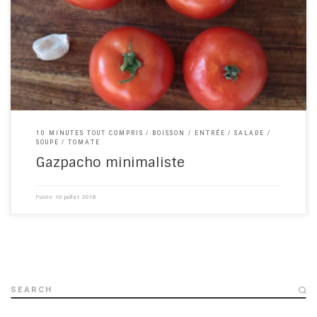
Que serait la cuisine espagnole sans le gazpacho ? Cette soupe
froide et salée, aux légumes méditerranéens, a tous les atouts
pour rafraîchir les après-midi d’été trop chauds. Compliqué le
gazpacho ? Que nenni ! Cuisine 10 minutes vous propose […]
10 MINUTES TOUT COMPRIS
BOISSON
ENTRÉE
SALADE
SOUPE
TOMATE
Gazpacho minimaliste
Publié
10 juillet 2018
SEARCH