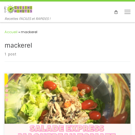
Recettes FACILES et RAPIDES !
Accueil
»
mackerel
mackerel
1 post
#salade #maquereau #tomates #rapide #express #salad
#mackerel #tomato #fast #French #recipe Une salade rapide et
pleine de protéines de poisson maquereau, prête en quelques
minutes, lorsque vous êtes pressés mais que vous voulez mangez
équilibré ! A quick and protein-packed mackerel fish salad, ready
in minutes, when you're in a hurry but want to eat a balanced diet!