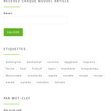
RECEVEZ CHAQUE NOUVEL ARTICLE
Email
ETIQUETTES
aubergine
bechamel
cuisine
eggplant
express
facile
fast
French
lapin
mackerel
maquereau
Moussaka
moutarde
rapide
recette
recipe
recipe​
salad
salade
tomates
tomato
PAR MOT-CLEF
Par mot-clef