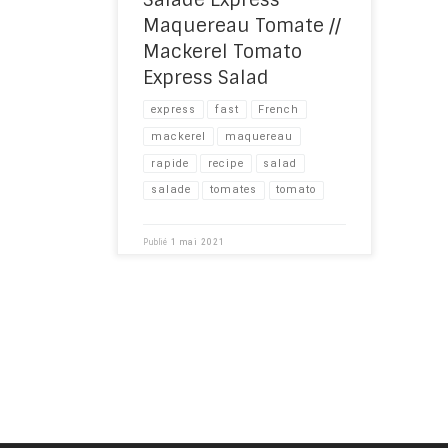
diet!
Maquereau Tomate //
Mackerel Tomato
Express Salad
express
fast
French
mackerel
maquereau
rapide
recipe​
salad
salade
tomates
tomato
Publié
1 mai 2021