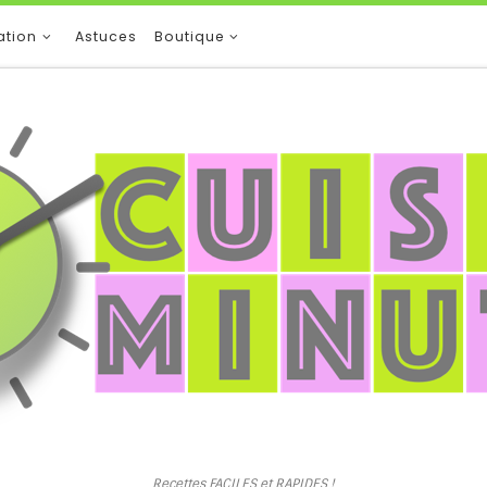
ation
Astuces
Boutique
Recettes FACILES et RAPIDES !