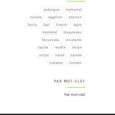
aubergine
bechamel
cuisine
eggplant
express
facile
fast
French
lapin
mackerel
maquereau
Moussaka
moutarde
rapide
recette
recipe
recipe​
salad
salade
tomates
tomato
PAR MOT-CLEF
Par mot-clef