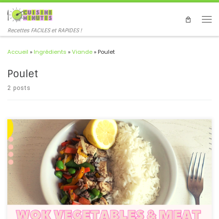
Recettes FACILES et RAPIDES !
Accueil
»
Ingrédients
»
Viande
»
Poulet
Poulet
2 posts
Comment faire un plat au wok rapide ? La cuisine au wok permet
de faire des plats rapides et improvisés. Les légumes surgelés, ça
aide bien aussi ! Mais pourquoi s'en priver ? How to make a quick
wok dish? Wok cooking allows you to make quick and improvised
dishes. Frozen vegetables also help! But why deprive yourself of
them? #wok #cuisine #meat #vegetable #frozen #quick #fast
#rice #gourmand #facile #easy