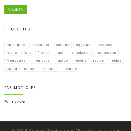
ETIQUETTES
aubergine
bechamel
cuisine
eggplant
express
facile
fast
French
lapin
mackerel
maquereau
Moussaka
moutarde
rapide
recette
recipe
recipe​
salad
salade
tomates
tomato
PAR MOT-CLEF
Par mot-clef
© 2026
Cuisine 10 minutes
– All rights reserved -