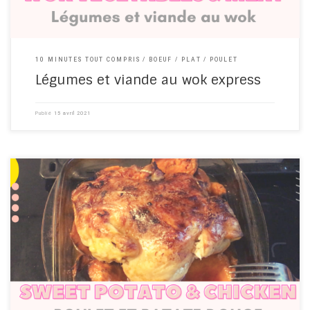
10 MINUTES TOUT COMPRIS
BOEUF
PLAT
POULET
Légumes et viande au wok express
Publié
15 avril 2021
#chicken #poulet #sweetpotato #patatedouce #frenchrecipe
Pas besoin de se compliquer la vie pour cuisiner un poulet.
Régalez-vous ! Cooking chicken doesn't have to be complicated.
Enjoy!