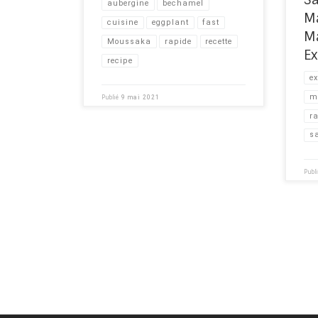
#fast #recipe #eggplant
diet!
aubergine
bechamel
M
cuisine
eggplant
fast
M
Moussaka
rapide
recette
Ex
recipe
e
m
Publié
9 mai 2021
r
s
Publ