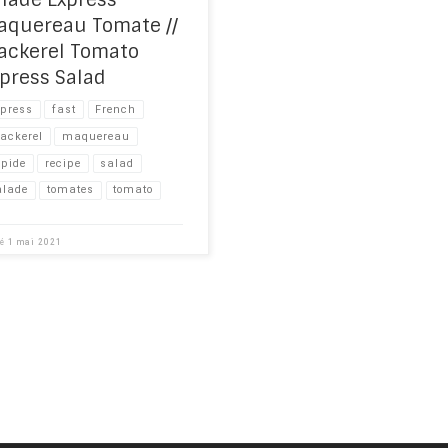
aquereau Tomate //
ackerel Tomato
press Salad
xpress
fast
French
ackerel
maquereau
apide
recipe​
salad
alade
tomates
tomato
ié
1 mai 2021