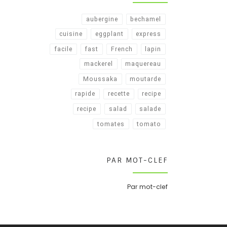
aubergine
bechamel
cuisine
eggplant
express
facile
fast
French
lapin
mackerel
maquereau
Moussaka
moutarde
rapide
recette
recipe
recipe​
salad
salade
tomates
tomato
PAR MOT-CLEF
Par mot-clef