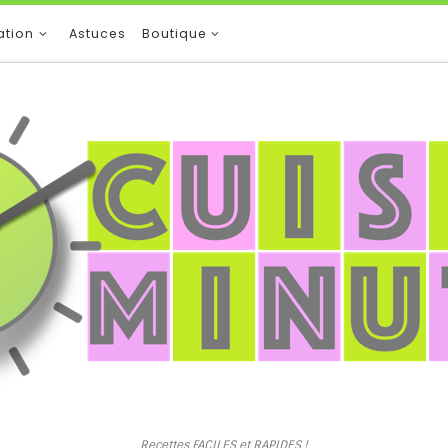
ation
Astuces
Boutique
Recettes FACILES et RAPIDES !