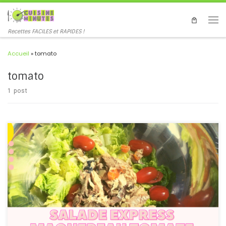
Recettes FACILES et RAPIDES !
Accueil
»
tomato
tomato
1 post
#salade #maquereau #tomates #rapide #express #salad
#mackerel #tomato #fast #French #recipe Une salade rapide et
pleine de protéines de poisson maquereau, prête en quelques
minutes, lorsque vous êtes pressés mais que vous voulez mangez
équilibré ! A quick and protein-packed mackerel fish salad, ready
in minutes, when you're in a hurry but want to eat a balanced diet!