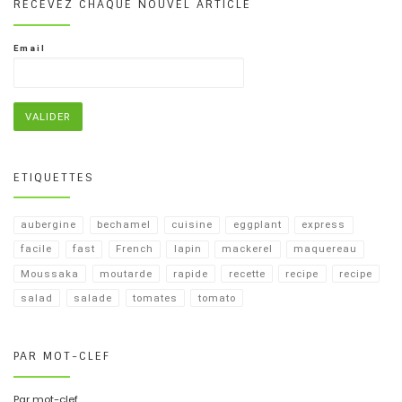
RECEVEZ CHAQUE NOUVEL ARTICLE
Email
ETIQUETTES
aubergine
bechamel
cuisine
eggplant
express
facile
fast
French
lapin
mackerel
maquereau
Moussaka
moutarde
rapide
recette
recipe
recipe​
salad
salade
tomates
tomato
PAR MOT-CLEF
Par mot-clef