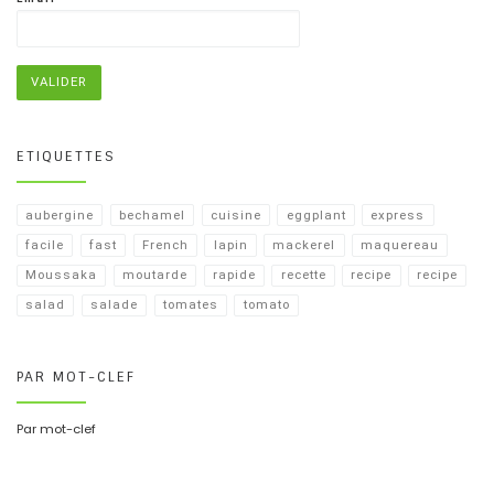
ETIQUETTES
aubergine
bechamel
cuisine
eggplant
express
facile
fast
French
lapin
mackerel
maquereau
Moussaka
moutarde
rapide
recette
recipe
recipe​
salad
salade
tomates
tomato
PAR MOT-CLEF
Par mot-clef