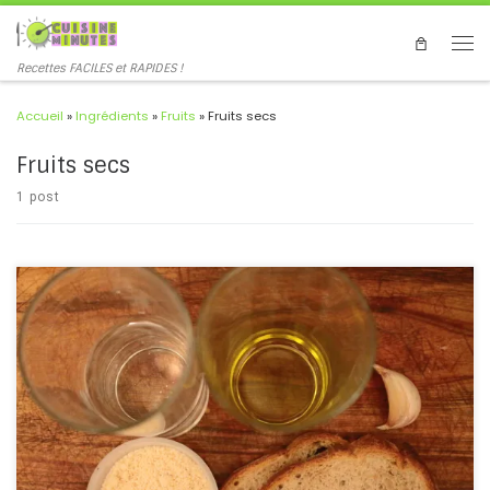
Recettes FACILES et RAPIDES !
Accueil
»
Ingrédients
»
Fruits
»
Fruits secs
Fruits secs
1 post
Dans la lignée de la recette du gazpacho express, voici son
équivalent, en blanc ! “El ajo blanco” ou soupe froide à l’ail, est un
classique de la cuisine espagnole. Le mélange d’ail, d’amande et
d’huile d’olive, exprime l’essence même […]