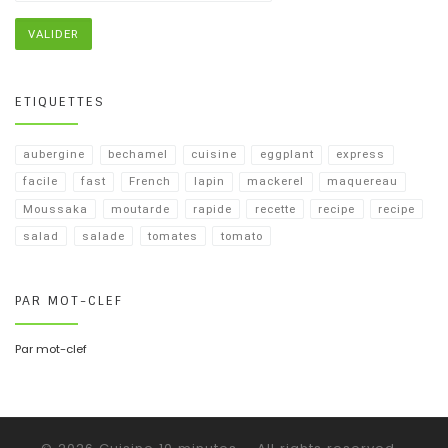
ETIQUETTES
aubergine
bechamel
cuisine
eggplant
express
facile
fast
French
lapin
mackerel
maquereau
Moussaka
moutarde
rapide
recette
recipe
recipe​
salad
salade
tomates
tomato
PAR MOT-CLEF
Par mot-clef