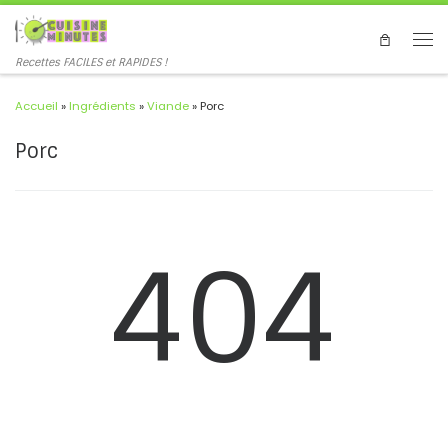
Recettes FACILES et RAPIDES !
Accueil
»
Ingrédients
»
Viande
»
Porc
Porc
404