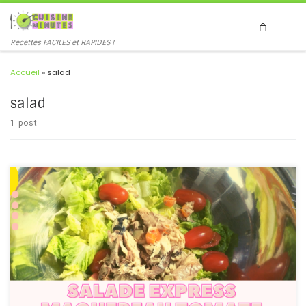
Recettes FACILES et RAPIDES !
Accueil
»
salad
salad
1 post
#salade #maquereau #tomates #rapide #express #salad
#mackerel #tomato #fast #French #recipe Une salade rapide et
pleine de protéines de poisson maquereau, prête en quelques
minutes, lorsque vous êtes pressés mais que vous voulez mangez
équilibré ! A quick and protein-packed mackerel fish salad, ready
in minutes, when you're in a hurry but want to eat a balanced diet!