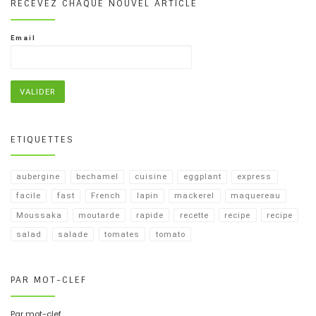
RECEVEZ CHAQUE NOUVEL ARTICLE
Email
ETIQUETTES
aubergine
bechamel
cuisine
eggplant
express
facile
fast
French
lapin
mackerel
maquereau
Moussaka
moutarde
rapide
recette
recipe
recipe​
salad
salade
tomates
tomato
PAR MOT-CLEF
Par mot-clef