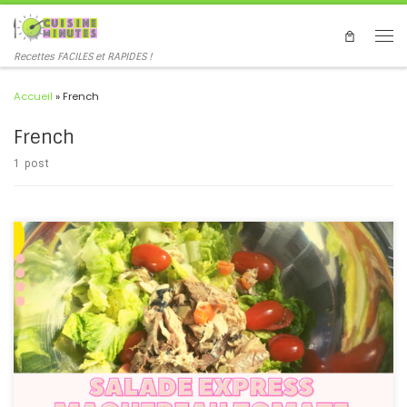
Recettes FACILES et RAPIDES !
Accueil
»
French
French
1 post
#salade #maquereau #tomates #rapide #express #salad
#mackerel #tomato #fast #French #recipe Une salade rapide et
pleine de protéines de poisson maquereau, prête en quelques
minutes, lorsque vous êtes pressés mais que vous voulez mangez
équilibré ! A quick and protein-packed mackerel fish salad, ready
in minutes, when you're in a hurry but want to eat a balanced diet!