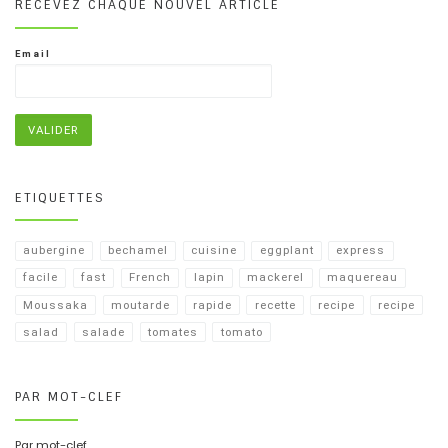
RECEVEZ CHAQUE NOUVEL ARTICLE
Email
ETIQUETTES
aubergine
bechamel
cuisine
eggplant
express
facile
fast
French
lapin
mackerel
maquereau
Moussaka
moutarde
rapide
recette
recipe
recipe​
salad
salade
tomates
tomato
PAR MOT-CLEF
Par mot-clef