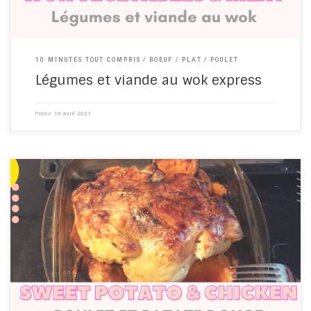
10 MINUTES TOUT COMPRIS
BOEUF
PLAT
POULET
Légumes et viande au wok express
Publié
15 avril 2021
#chicken #poulet #sweetpotato #patatedouce #frenchrecipe
Pas besoin de se compliquer la vie pour cuisiner un poulet.
Régalez-vous ! Cooking chicken doesn't have to be complicated.
Enjoy!