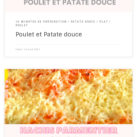
10 MINUTES DE PRÉPARATION
PATATE DOUCE
PLAT
POULET
Poulet et Patate douce
Publié
13 avril 2021
How to cook sheperd's pie ? Comment faire un hachis parmentier
?