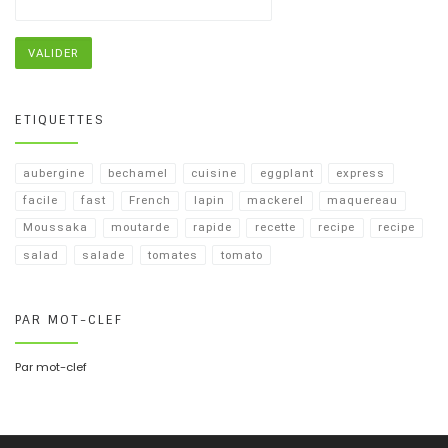
ETIQUETTES
aubergine
bechamel
cuisine
eggplant
express
facile
fast
French
lapin
mackerel
maquereau
Moussaka
moutarde
rapide
recette
recipe
recipe​
salad
salade
tomates
tomato
PAR MOT-CLEF
Par mot-clef