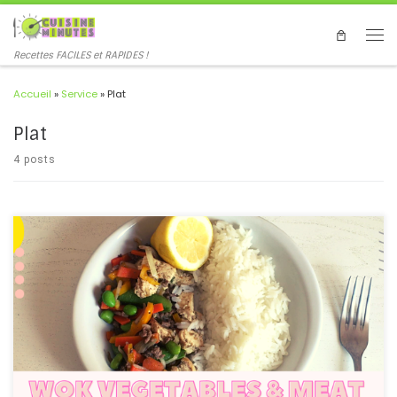
Recettes FACILES et RAPIDES !
Accueil
»
Service
»
Plat
Plat
4 posts
Comment faire un plat au wok rapide ? La cuisine au wok permet
de faire des plats rapides et improvisés. Les légumes surgelés, ça
aide bien aussi ! Mais pourquoi s'en priver ? How to make a quick
wok dish? Wok cooking allows you to make quick and improvised
dishes. Frozen vegetables also help! But why deprive yourself of
them? #wok #cuisine #meat #vegetable #frozen #quick #fast
#rice #gourmand #facile #easy