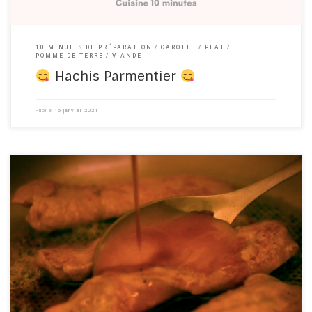
10 MINUTES DE PRÉPARATION
CAROTTE
PLAT
POMME DE TERRE
VIANDE
Hachis Parmentier
Publié
16 janvier 2021
Comment cuisiner les aiguillettes de canard ? Voici un plat simple
et savoureux, que vous ferez en quelques minutes, avec
simplement du miel, du vinaigre, du sel, du poivre, et des
aiguillettes, bien sûr !