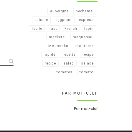
aubergine
bechamel
cuisine
eggplant
express
facile
fast
French
lapin
mackerel
maquereau
Moussaka
moutarde
rapide
recette
recipe
recipe​
salad
salade
tomates
tomato
PAR MOT-CLEF
Par mot-clef