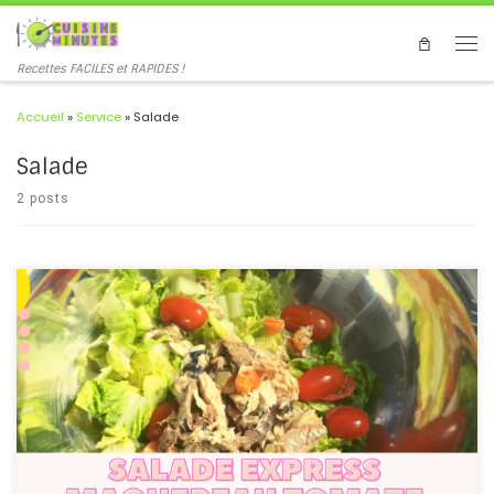
Recettes FACILES et RAPIDES !
Accueil
»
Service
»
Salade
Salade
2 posts
#salade #maquereau #tomates #rapide #express #salad
#mackerel #tomato #fast #French #recipe Une salade rapide et
pleine de protéines de poisson maquereau, prête en quelques
minutes, lorsque vous êtes pressés mais que vous voulez mangez
équilibré ! A quick and protein-packed mackerel fish salad, ready
in minutes, when you're in a hurry but want to eat a balanced diet!