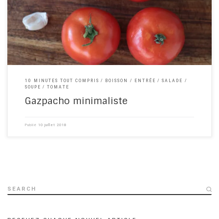
pour rafraîchir les après-midi d’été trop chauds. Compliqué le
gazpacho ? Que nenni ! Cuisine 10 minutes vous propose […]
10 MINUTES TOUT COMPRIS
BOISSON
ENTRÉE
SALADE
SOUPE
TOMATE
Gazpacho minimaliste
Publié
10 juillet 2018
SEARCH