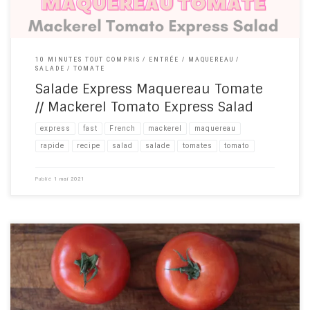
10 MINUTES TOUT COMPRIS
ENTRÉE
MAQUEREAU
SALADE
TOMATE
Salade Express Maquereau Tomate
// Mackerel Tomato Express Salad
express
fast
French
mackerel
maquereau
rapide
recipe​
salad
salade
tomates
tomato
Publié
1 mai 2021
Que serait la cuisine espagnole sans le gazpacho ? Cette soupe
froide et salée, aux légumes méditerranéens, a tous les atouts