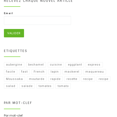
RECEVEZ CHAQUE NOUVEL ARTICLE
Email
ETIQUETTES
aubergine
bechamel
cuisine
eggplant
express
facile
fast
French
lapin
mackerel
maquereau
Moussaka
moutarde
rapide
recette
recipe
recipe​
salad
salade
tomates
tomato
PAR MOT-CLEF
Par mot-clef