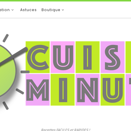
ation
Astuces
Boutique
Recettes FACILES et RAPIDES !