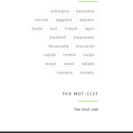
aubergine
bechamel
cuisine
eggplant
express
facile
fast
French
lapin
mackerel
maquereau
Moussaka
moutarde
rapide
recette
recipe
recipe​
salad
salade
tomates
tomato
PAR MOT-CLEF
Par mot-clef